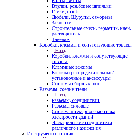
Болты, винты
Втулки, резьбовые шпильки
Гайки, шайбы
Дюбели, Шурупы, саморезы
Заклепки
Строительные смеси, герметик, клей,
растворитель
Такелаж
Коробки, клеммы и сопутствующие товары
Назад
Коробки, клеммы и сопутствующие
товары
Клеммные зажимы
Коробки распределительные/
установочные и аксессуары
Системы сборных шин
Разъемы, соединители
Назад
Разъемы, соединители
Разъемы силовые
Система штекерного монтажа
электросети зданий
Электрические соединители
различного назначения
Инструменты, техника