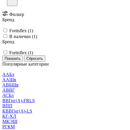
Фильтр
Бренд
Fortisflex (
1
)
В наличии (
1
)
Бренд
Fortisflex (
1
)
Сбросить
Популярные категории
ААБл
ААШв
АВБШв
АВВГ
АСБл
ВВГнг(А)-FRLS
ВПП
КВВГнг(А)-LS
КГ-ХЛ
МКЭШ
РГКМ