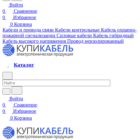
Войти
0
Сравнение
0
Избранное
0
Корзина
Кабели и провода связи
Кабели контрольные
Кабель охранно-
пожарной сигнализации
Силовые кабели
Кабель гибридный
Кабель высокого напряжения
Провод неизолированный
Каталог
Войти
0
Сравнение
0
Избранное
0
Корзина