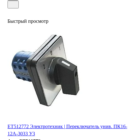
Быстрый просмотр
ET512772 Электротехник | Переключатель унив. ПК16-
12А-3033 У3