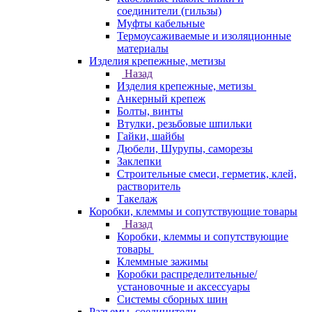
соединители (гильзы)
Муфты кабельные
Термоусаживаемые и изоляционные
материалы
Изделия крепежные, метизы
Назад
Изделия крепежные, метизы
Анкерный крепеж
Болты, винты
Втулки, резьбовые шпильки
Гайки, шайбы
Дюбели, Шурупы, саморезы
Заклепки
Строительные смеси, герметик, клей,
растворитель
Такелаж
Коробки, клеммы и сопутствующие товары
Назад
Коробки, клеммы и сопутствующие
товары
Клеммные зажимы
Коробки распределительные/
установочные и аксессуары
Системы сборных шин
Разъемы, соединители