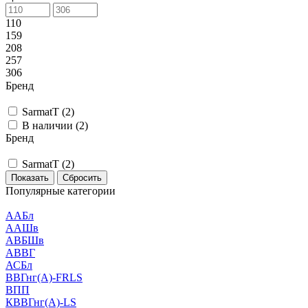
110
159
208
257
306
Бренд
SarmatT (
2
)
В наличии (
2
)
Бренд
SarmatT (
2
)
Сбросить
Популярные категории
ААБл
ААШв
АВБШв
АВВГ
АСБл
ВВГнг(А)-FRLS
ВПП
КВВГнг(А)-LS