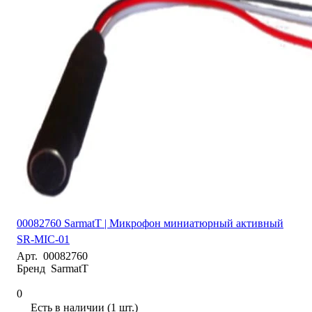
00082760 SarmatT | Микрофон миниатюрный активный
SR-MIC-01
Арт.
00082760
Бренд
SarmatT
0
Есть в наличии (1 шт.)