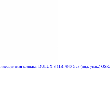
несцентная компакт. DULUX S 11Вт/840 G23 (инд. упак.) OS