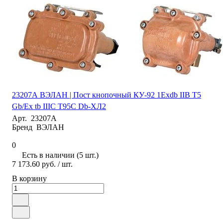
23207А ВЭЛАН | Пост кнопочный КУ-92 1Exdb IIB T5
Gb/Ex tb IIIC T95C Db-ХЛ2
Арт.
23207А
Бренд
ВЭЛАН
0
Есть в наличии (5 шт.)
7 173.60 руб.
/ шт.
В корзину