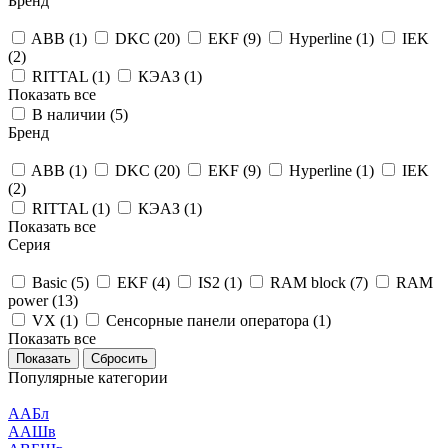
Бренд
ABB (
1
)
DKC (
20
)
EKF (
9
)
Hyperline (
1
)
IEK
(
2
)
RITTAL (
1
)
КЭАЗ (
1
)
Показать все
В наличии (
5
)
Бренд
ABB (
1
)
DKC (
20
)
EKF (
9
)
Hyperline (
1
)
IEK
(
2
)
RITTAL (
1
)
КЭАЗ (
1
)
Показать все
Серия
Basic (
5
)
EKF (
4
)
IS2 (
1
)
RAM block (
7
)
RAM
power (
13
)
VX (
1
)
Сенсорные панели оператора (
1
)
Показать все
Сбросить
Популярные категории
ААБл
ААШв