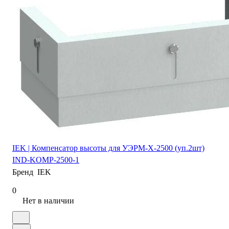
IEK | Компенсатор высоты для УЭРМ-Х-2500 (уп.2шт)
IND-KOMP-2500-1
Бренд
IEK
0
Нет в наличии