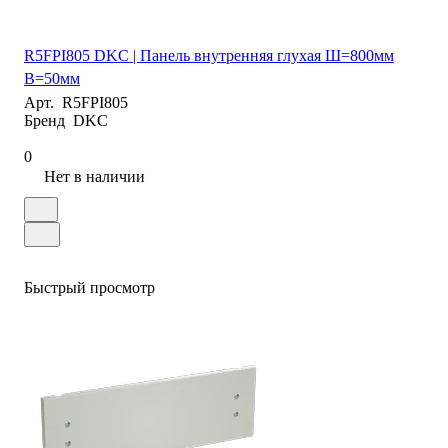
R5FPI805 DKC | Панель внутренняя глухая Ш=800мм
В=50мм
Арт.
R5FPI805
Бренд
DKC
0
Нет в наличии
Быстрый просмотр