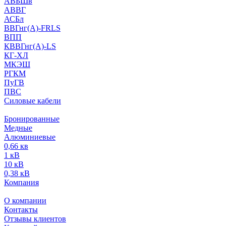
АВБШв
АВВГ
АСБл
ВВГнг(А)-FRLS
ВПП
КВВГнг(А)-LS
КГ-ХЛ
МКЭШ
РГКМ
ПуГВ
ПВС
Силовые кабели
Бронированные
Медные
Алюминиевые
0,66 кв
1 кВ
10 кВ
0,38 кВ
Компания
О компании
Контакты
Отзывы клиентов