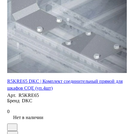
R5KRE65 DKC | Комплект соединительный прямой для
шкафов CQE (уп.4шт)
Арт.
R5KRE65
Бренд
DKC
0
Нет в наличии