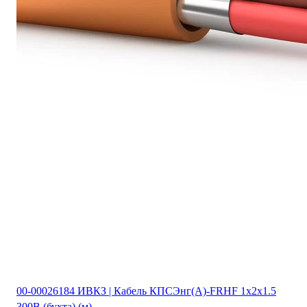
00-00026184 ИВКЗ | Кабель КПСЭнг(А)-FRHF 1х2х1.5
300В (бухта) (м)