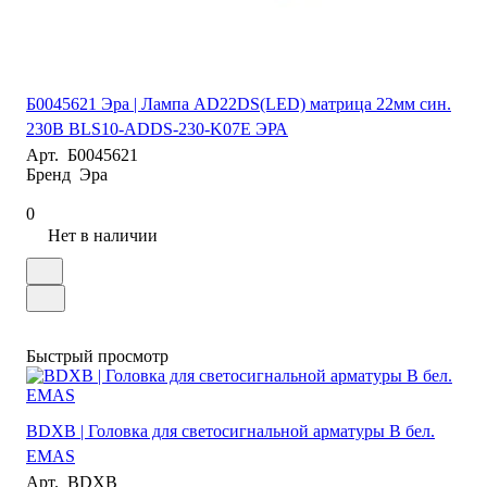
Б0045621 Эра | Лампа AD22DS(LED) матрица 22мм син.
230В BLS10-ADDS-230-K07E ЭРА
Арт.
Б0045621
Бренд
Эра
0
Нет в наличии
Быстрый просмотр
BDXB | Головка для светосигнальной арматуры B бел.
EMAS
Арт.
BDXB