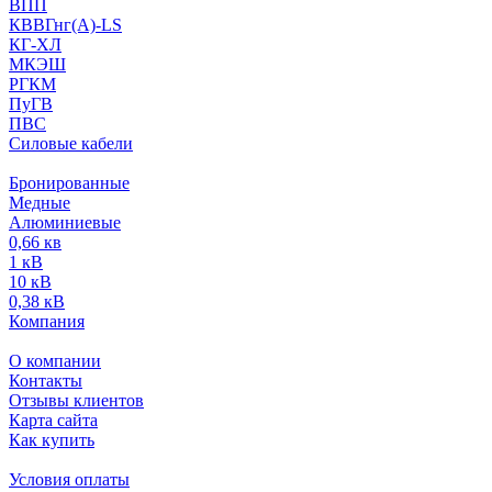
ВПП
КВВГнг(А)-LS
КГ-ХЛ
МКЭШ
РГКМ
ПуГВ
ПВС
Силовые кабели
Бронированные
Медные
Алюминиевые
0,66 кв
1 кВ
10 кВ
0,38 кВ
Компания
О компании
Контакты
Отзывы клиентов
Карта сайта
Как купить
Условия оплаты