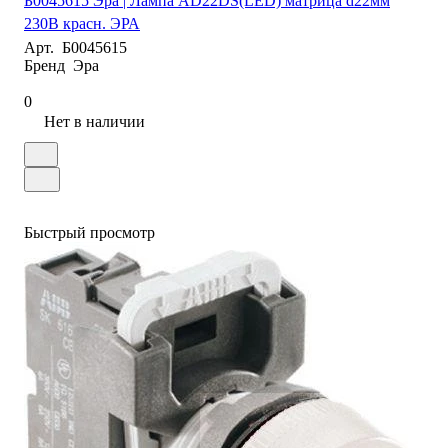
Б0045615 Эра | Лампа AD22DS(LED) матрица d22мм
230В красн. ЭРА
Арт.
Б0045615
Бренд
Эра
0
Нет в наличии
Быстрый просмотр