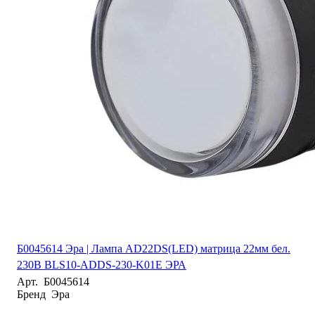
Б0045614 Эра | Лампа AD22DS(LED) матрица 22мм бел.
230В BLS10-ADDS-230-K01E ЭРА
Арт.
Б0045614
Бренд
Эра