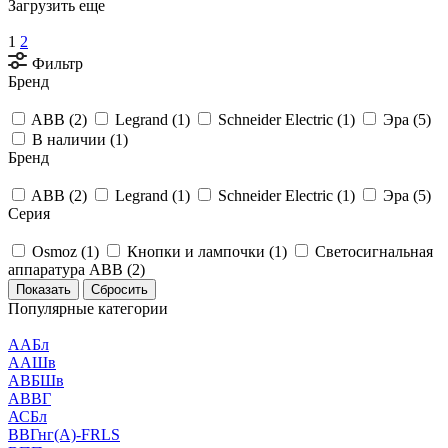
Загрузить еще
1
2
Фильтр
Бренд
ABB (
2
)
Legrand (
1
)
Schneider Electric (
1
)
Эра (
5
)
В наличии (
1
)
Бренд
ABB (
2
)
Legrand (
1
)
Schneider Electric (
1
)
Эра (
5
)
Серия
Osmoz (
1
)
Кнопки и лампочки (
1
)
Светосигнальная
аппаратура ABB (
2
)
Сбросить
Популярные категории
ААБл
ААШв
АВБШв
АВВГ
АСБл
ВВГнг(А)-FRLS