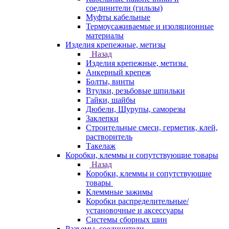
соединители (гильзы)
Муфты кабельные
Термоусаживаемые и изоляционные
материалы
Изделия крепежные, метизы
Назад
Изделия крепежные, метизы
Анкерный крепеж
Болты, винты
Втулки, резьбовые шпильки
Гайки, шайбы
Дюбели, Шурупы, саморезы
Заклепки
Строительные смеси, герметик, клей,
растворитель
Такелаж
Коробки, клеммы и сопутствующие товары
Назад
Коробки, клеммы и сопутствующие
товары
Клеммные зажимы
Коробки распределительные/
установочные и аксессуары
Системы сборных шин
Разъемы, соединители