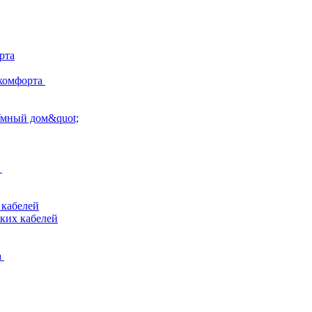
рта
комфорта
Умный дом&quot;
 кабелей
ких кабелей
а