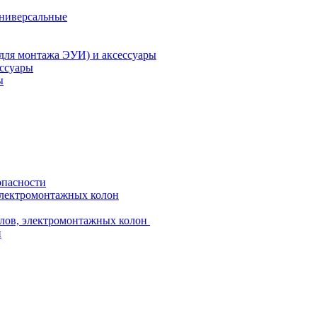
универсальные
 для монтажа ЭУИ) и аксессуары
ессуары
ы
опасности
электромонтажных колон
лов, электромонтажных колон
и