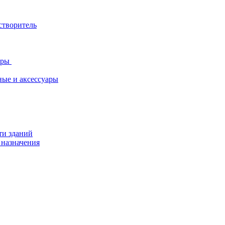
створитель
ары
ные и аксессуары
ти зданий
 назначения