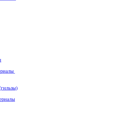
ы
ериалы
(гильзы)
ериалы