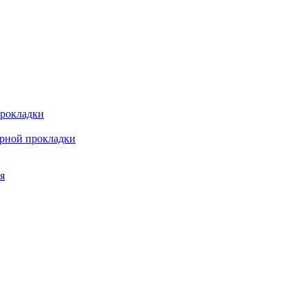
прокладки
арной прокладки
я