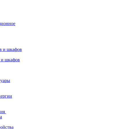
ционное
в и шкафов
 и шкафов
суары
нергии
ния
а
ройства