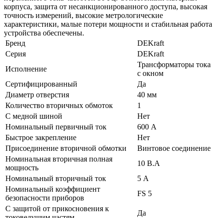
корпуса, защита от несанкционированного доступа, высокая
точность измерений, высокие метрологические
характеристики, малые потери мощности и стабильная работа
устройства обеспечены.
Бренд
DEKraft
Серия
DEKraft
Трансформаторы тока
Исполнение
с окном
Сертифицированный
Да
Диаметр отверстия
40 мм
Количество вторичных обмоток
1
С медной шиной
Нет
Номинальный первичный ток
600 А
Быстрое закрепление
Нет
Присоединение вторичной обмотки
Винтовое соединение
Номинальная вторичная полная
10 В.А
мощность
Номинальный вторичный ток
5 А
Номинальный коэффициент
FS 5
безопасности приборов
С защитой от прикосновения к
Да
токоведущим частям