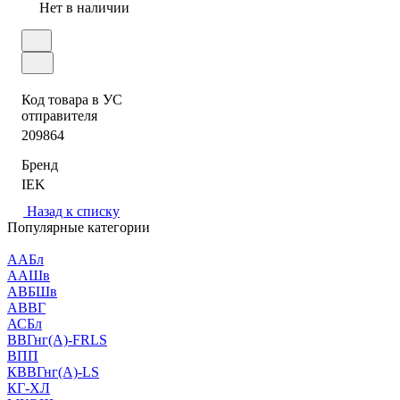
Нет в наличии
Код товара в УС
отправителя
209864
Бренд
IEK
Назад к списку
Популярные категории
ААБл
ААШв
АВБШв
АВВГ
АСБл
ВВГнг(А)-FRLS
ВПП
КВВГнг(А)-LS
КГ-ХЛ