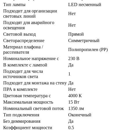
Тип лампы
LED несменный
Подходит для организации
Нет
световых линий
Подходят для аварийного
Нет
освещения
Световой выход
Прямой
Светораспределение
Симметричный
Материал плафона /
Полипропилен (PP)
рассеивателя
Номинальное напряжение с
230 В
В комплекте с лампой
Да
Подходит для числа
1
источников света
Подходит для монтажа на стену
Да
ПРА в комплекте
Нет
Цветовая температура с
4000 К
Максимальная мощность
15 Вт
Номинальный световой поток
1350 лм
Тип подключения
Оконечный
Без диммирования
Да
Коэффициент мощности
0.5