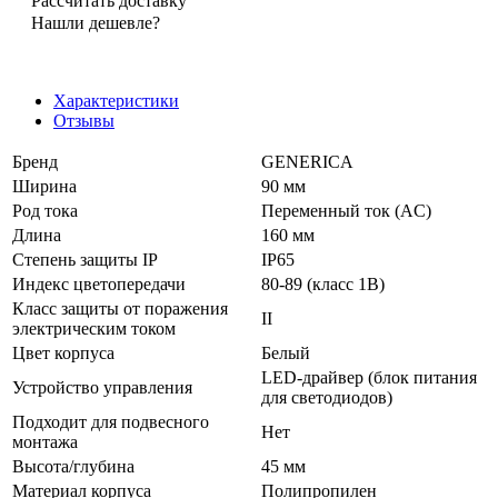
Рассчитать доставку
Нашли дешевле?
Характеристики
Отзывы
Бренд
GENERICA
Ширина
90 мм
Род тока
Переменный ток (AC)
Длина
160 мм
Степень защиты IP
IP65
Индекс цветопередачи
80-89 (класс 1В)
Класс защиты от поражения
II
электрическим током
Цвет корпуса
Белый
LED-драйвер (блок питания
Устройство управления
для светодиодов)
Подходит для подвесного
Нет
монтажа
Высота/глубина
45 мм
Материал корпуса
Полипропилен