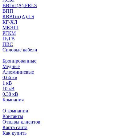
ВВГнг(А)-FRLS
ВПП
КВВГнг(А)-LS
КГ-ХЛ
МКЭШ
РГКМ
ПуГВ
ПВС
Силовые кабели
Бронированные
Медные
Алюминиевые
0,66 кв
1 кВ
10 кВ
0,38 кВ
Компания
О компании
Контакты
Отзывы клиентов
Карта сайта
Как купить