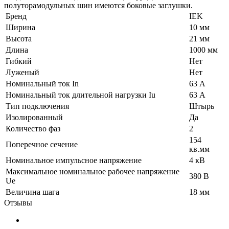
полуторамодульных шин имеются боковые заглушки.
Бренд
IEK
Ширина
10 мм
Высота
21 мм
Длина
1000 мм
Гибкий
Нет
Луженый
Нет
Номинальный ток In
63 А
Номинальный ток длительной нагрузки Iu
63 А
Тип подключения
Штырь
Изолированный
Да
Количество фаз
2
154
Поперечное сечение
кв.мм
Номинальное импульсное напряжение
4 кВ
Максимальное номинальное рабочее напряжение
380 В
Ue
Величина шага
18 мм
Отзывы