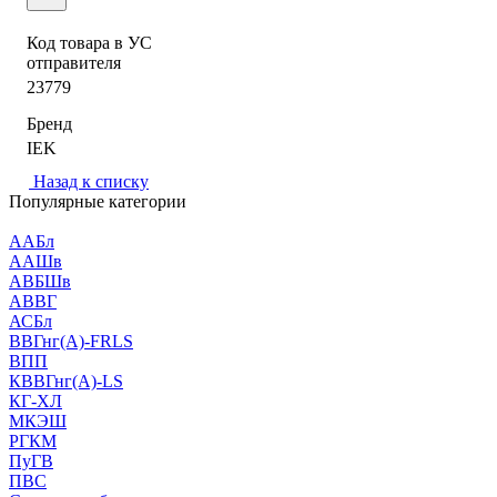
Код товара в УС
отправителя
23779
Бренд
IEK
Назад к списку
Популярные категории
ААБл
ААШв
АВБШв
АВВГ
АСБл
ВВГнг(А)-FRLS
ВПП
КВВГнг(А)-LS
КГ-ХЛ
МКЭШ
РГКМ
ПуГВ
ПВС