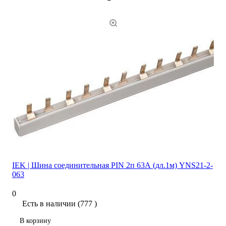
IEK | Шина соединительная PIN 2п 63А (дл.1м) YNS21-2-
063
0
Есть в наличии (777 )
В корзину