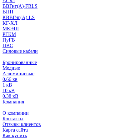
АСБл
ВВГнг(А)-FRLS
ВПП
КВВГнг(А)-LS
КГ-ХЛ
МКЭШ
РГКМ
ПуГВ
ПВС
Силовые кабели
Бронированные
Медные
Алюминиевые
0,66 кв
1 кВ
10 кВ
0,38 кВ
Компания
О компании
Контакты
Отзывы клиентов
Карта сайта
Как купить