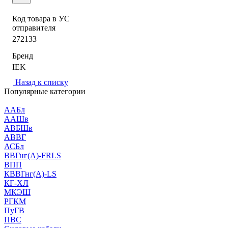
Код товара в УС
отправителя
272133
Бренд
IEK
Назад к списку
Популярные категории
ААБл
ААШв
АВБШв
АВВГ
АСБл
ВВГнг(А)-FRLS
ВПП
КВВГнг(А)-LS
КГ-ХЛ
МКЭШ
РГКМ
ПуГВ
ПВС