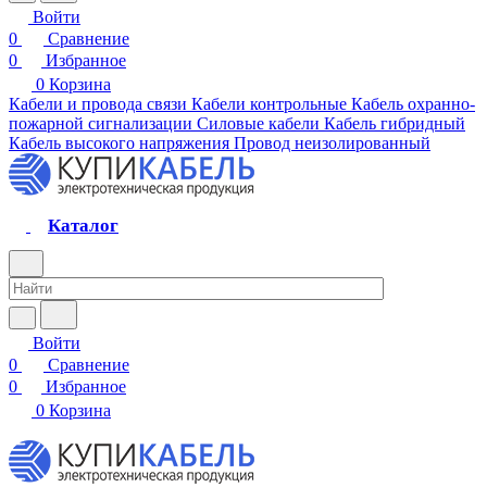
Войти
0
Сравнение
0
Избранное
0
Корзина
Кабели и провода связи
Кабели контрольные
Кабель охранно-
пожарной сигнализации
Силовые кабели
Кабель гибридный
Кабель высокого напряжения
Провод неизолированный
Каталог
Войти
0
Сравнение
0
Избранное
0
Корзина