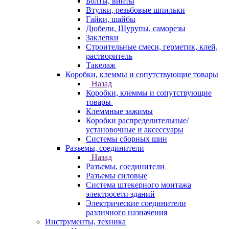
Болты, винты
Втулки, резьбовые шпильки
Гайки, шайбы
Дюбели, Шурупы, саморезы
Заклепки
Строительные смеси, герметик, клей,
растворитель
Такелаж
Коробки, клеммы и сопутствующие товары
Назад
Коробки, клеммы и сопутствующие
товары
Клеммные зажимы
Коробки распределительные/
установочные и аксессуары
Системы сборных шин
Разъемы, соединители
Назад
Разъемы, соединители
Разъемы силовые
Система штекерного монтажа
электросети зданий
Электрические соединители
различного назначения
Инструменты, техника