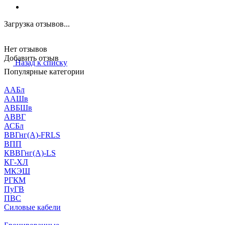
Загрузка отзывов...
Нет отзывов
Добавить отзыв
Назад к списку
Популярные категории
ААБл
ААШв
АВБШв
АВВГ
АСБл
ВВГнг(А)-FRLS
ВПП
КВВГнг(А)-LS
КГ-ХЛ
МКЭШ
РГКМ
ПуГВ
ПВС
Силовые кабели