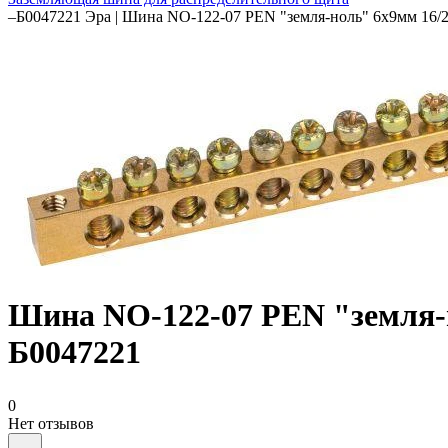
–
Б0047221 Эра | Шина NO-122-07 PEN "земля-ноль" 6х9мм 16/2
Шина NO-122-07 PEN "земля-н
Б0047221
0
Нет отзывов