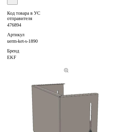
Код товара в УС
отправителя
476894
Артикул
uerm-ket-s-1890
Бренд
EKF