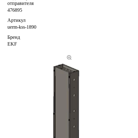
отправителя
476895
Артикул
uerm-kss-1890
Бренд
EKF