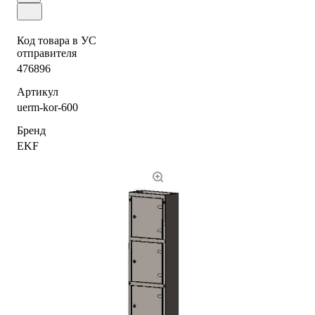
Код товара в УС
отправителя
476896
Артикул
uerm-kor-600
Бренд
EKF