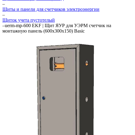
–
Щиты и панели для счетчиков электроэнергии
–
Щиток учета пустотелый
–
uerm-mp-600 EKF | Щит ЯУР для УЭРМ счетчик на
монтажную панель (600х300х150) Basic