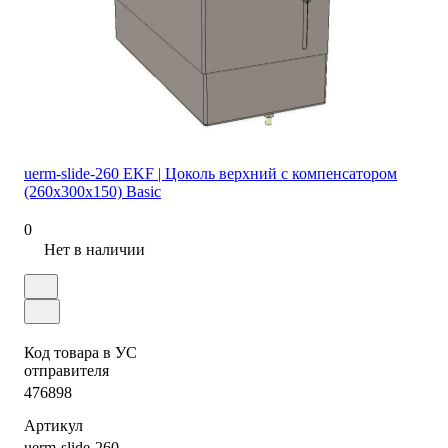
uerm-slide-260 EKF | Цоколь верхний с компенсатором
(260х300х150) Basic
0
Нет в наличии
Код товара в УС
отправителя
476898
Артикул
uerm-slide-260