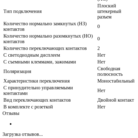
Плоский
Тип подключения
штекерный
разъем
Количество нормально замкнутых (НЗ)
0
контактов
Количество нормально разомкнутых (НО)
0
контактов
Количество переключающих контактов
2
С светодиодным дисплеем
Нет
С съемными клеммами, зажимами
Нет
Свободная
Поляризация
полюсность
Характеристики переключения
Моностабильный
С принудительно управляемыми
Нет
контактами
Вид переключающих контактов
Двойной контакт
В комплекте с розеткой
Нет
Отзывы
Загрузка отзывов...