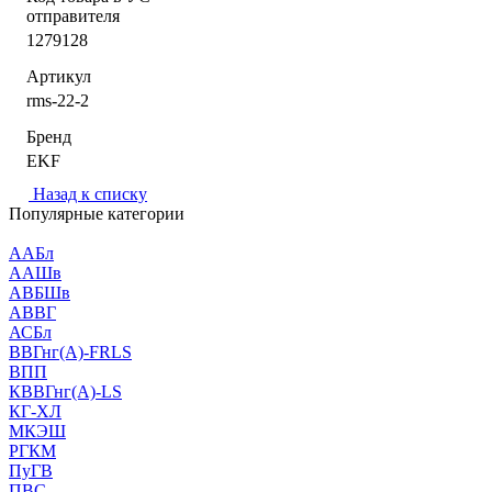
отправителя
1279128
Артикул
rms-22-2
Бренд
EKF
Назад к списку
Популярные категории
ААБл
ААШв
АВБШв
АВВГ
АСБл
ВВГнг(А)-FRLS
ВПП
КВВГнг(А)-LS
КГ-ХЛ
МКЭШ
РГКМ
ПуГВ
ПВС