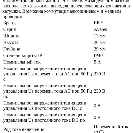
миллиметровой монтажной DIN-рейке. На модульном разъеме
располагаются зажимы выводов, переключающих контактов и
катушки. Возможна коммутация алюминиевым и медным
проводом.
Бренд
EKF
Серия
Averes
Ширина
13 мм
Высота
26 мм
Глубина
29 мм
Степень защиты IP
IP40
Номинальный ток
5 А
Номинальное напряжение питания цепи
управления Us перемен. тока АС при 50 Гц
230 В
с
Номинальное напряжение питания цепи
управления Us перемен. тока АС при 50 Гц
230 В
по
Номинальное напряжение питания цепи
0 В
управления Us постоянного тока DC с
Номинальное напряжение питания цепи
0 В
управления Us постоянного тока DC по
Переменный ток
Род тока включения
(AC)