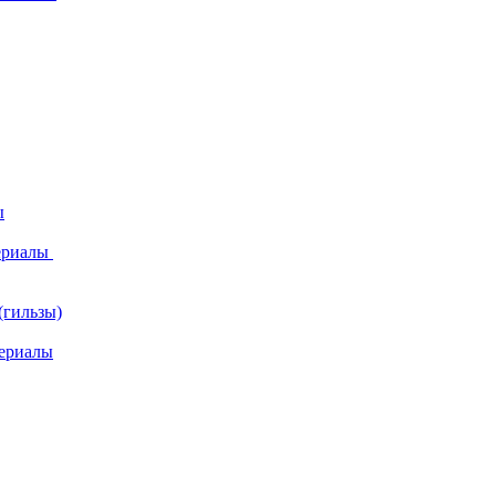
ы
ериалы
(гильзы)
ериалы