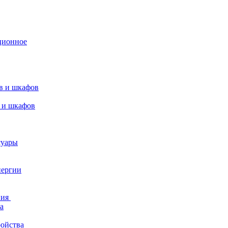
ционное
в и шкафов
 и шкафов
суары
нергии
ния
а
ройства