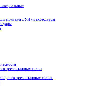
универсальные
 для монтажа ЭУИ) и аксессуары
ессуары
ы
опасности
электромонтажных колон
лов, электромонтажных колон
и