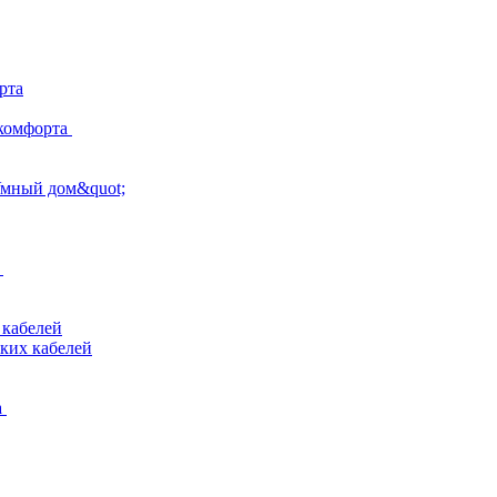
рта
комфорта
Умный дом&quot;
 кабелей
ких кабелей
а