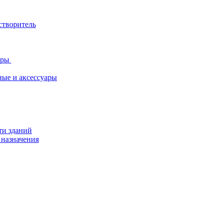
створитель
ары
ные и аксессуары
ти зданий
 назначения