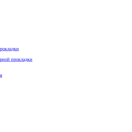
прокладки
арной прокладки
я