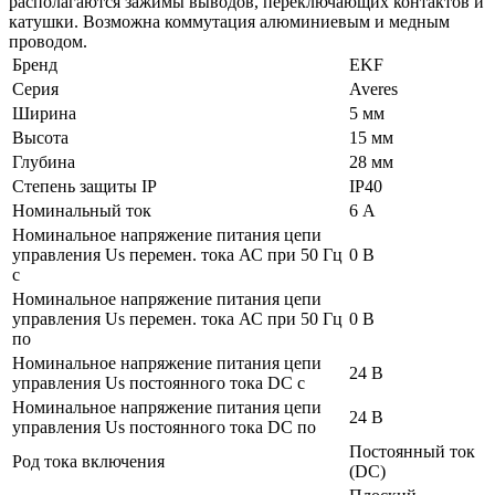
располагаются зажимы выводов, переключающих контактов и
катушки. Возможна коммутация алюминиевым и медным
проводом.
Бренд
EKF
Серия
Averes
Ширина
5 мм
Высота
15 мм
Глубина
28 мм
Степень защиты IP
IP40
Номинальный ток
6 А
Номинальное напряжение питания цепи
управления Us перемен. тока АС при 50 Гц
0 В
с
Номинальное напряжение питания цепи
управления Us перемен. тока АС при 50 Гц
0 В
по
Номинальное напряжение питания цепи
24 В
управления Us постоянного тока DC с
Номинальное напряжение питания цепи
24 В
управления Us постоянного тока DC по
Постоянный ток
Род тока включения
(DC)