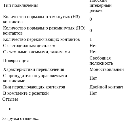
Плоский
Тип подключения
штекерный
разъем
Количество нормально замкнутых (НЗ)
0
контактов
Количество нормально разомкнутых (НО)
0
контактов
Количество переключающих контактов
1
С светодиодным дисплеем
Нет
С съемными клеммами, зажимами
Нет
Свободная
Поляризация
полюсность
Характеристики переключения
Моностабильный
С принудительно управляемыми
Нет
контактами
Вид переключающих контактов
Двойной контакт
В комплекте с розеткой
Нет
Отзывы
Загрузка отзывов...