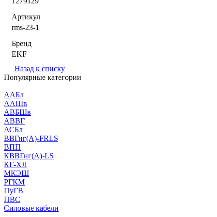
1279129
Артикул
rms-23-1
Бренд
EKF
Назад к списку
Популярные категории
ААБл
ААШв
АВБШв
АВВГ
АСБл
ВВГнг(А)-FRLS
ВПП
КВВГнг(А)-LS
КГ-ХЛ
МКЭШ
РГКМ
ПуГВ
ПВС
Силовые кабели