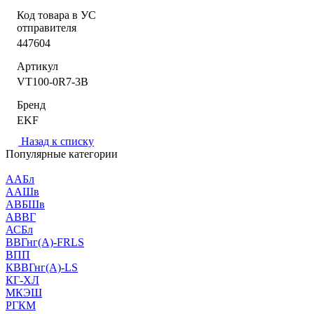
Код товара в УС
отправителя
447604
Артикул
VT100-0R7-3B
Бренд
EKF
Назад к списку
Популярные категории
ААБл
ААШв
АВБШв
АВВГ
АСБл
ВВГнг(А)-FRLS
ВПП
КВВГнг(А)-LS
КГ-ХЛ
МКЭШ
РГКМ