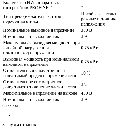
Количество HW-аппаратных
1
интерфейсов PROFINET
Преобразователь в
Тип преобразователя частоты
режиме источника
переменного тока
напряжения
Номинальное выходное напряжение
380 В
Номинальный выходной ток
3 А
Максимальная выходная мощность при
линейной нагрузке при
0.75 кВт
номин.выход.напряжении
Выходная мощность при номинальном
0.75 кВт
выходном напряжении
Относительный симметричный
10 %
допустимый предел напряжения сети
Относительное симметричное
3 %
допустимое отклонение частоты сети
Максимальное напряжение на выходе
480 В
Номинальный выходной ток
3 А
Отзывы
Загрузка отзывов...