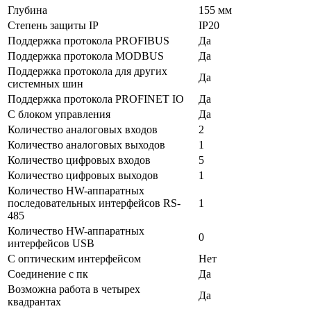
Глубина
155 мм
Степень защиты IP
IP20
Поддержка протокола PROFIBUS
Да
Поддержка протокола MODBUS
Да
Поддержка протокола для других
Да
системных шин
Поддержка протокола PROFINET IO
Да
С блоком управления
Да
Количество аналоговых входов
2
Количество аналоговых выходов
1
Количество цифровых входов
5
Количество цифровых выходов
1
Количество HW-аппаратных
последовательных интерфейсов RS-
1
485
Количество HW-аппаратных
0
интерфейсов USB
С оптическим интерфейсом
Нет
Соединение с пк
Да
Возможна работа в четырех
Да
квадрантах