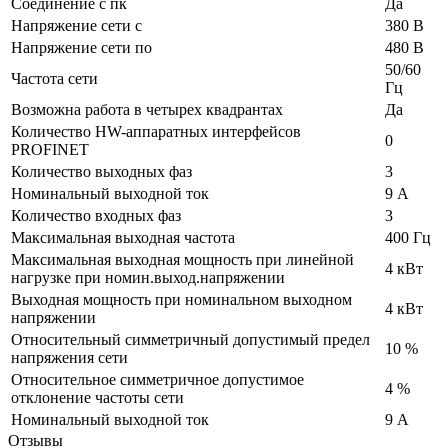
Соединение с пк
Да
Напряжение сети с
380 В
Напряжение сети по
480 В
50/60
Частота сети
Гц
Возможна работа в четырех квадрантах
Да
Количество HW-аппаратных интерфейсов
0
PROFINET
Количество выходных фаз
3
Номинальный выходной ток
9 А
Количество входных фаз
3
Максимальная выходная частота
400 Гц
Максимальная выходная мощность при линейной
4 кВт
нагрузке при номин.выход.напряжении
Выходная мощность при номинальном выходном
4 кВт
напряжении
Относительный симметричный допустимый предел
10 %
напряжения сети
Относительное симметричное допустимое
4 %
отклонение частоты сети
Номинальный выходной ток
9 А
Отзывы