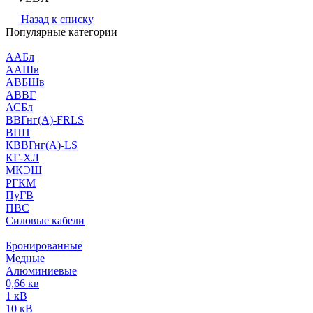
Назад к списку
Популярные категории
ААБл
ААШв
АВБШв
АВВГ
АСБл
ВВГнг(А)-FRLS
ВПП
КВВГнг(А)-LS
КГ-ХЛ
МКЭШ
РГКМ
ПуГВ
ПВС
Силовые кабели
Бронированные
Медные
Алюминиевые
0,66 кв
1 кВ
10 кВ