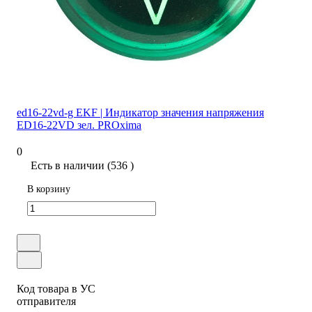
ed16-22vd-g EKF | Индикатор значения напряжения
ED16-22VD зел. PROxima
0
Есть в наличии (536 )
В корзину
Код товара в УС
отправителя