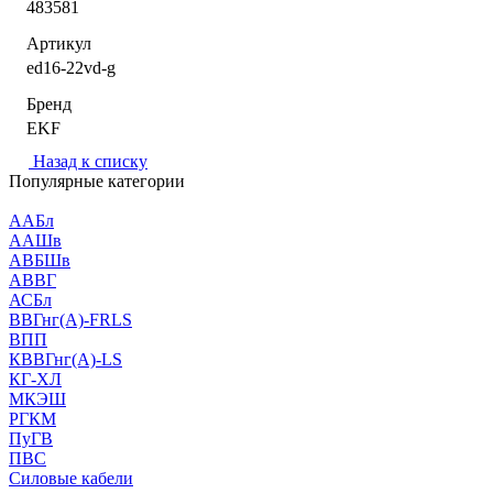
483581
Артикул
ed16-22vd-g
Бренд
EKF
Назад к списку
Популярные категории
ААБл
ААШв
АВБШв
АВВГ
АСБл
ВВГнг(А)-FRLS
ВПП
КВВГнг(А)-LS
КГ-ХЛ
МКЭШ
РГКМ
ПуГВ
ПВС
Силовые кабели