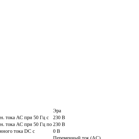
Эра
. тока АС при 50 Гц с
230 В
. тока АС при 50 Гц по
230 В
нного тока DC с
0 В
Переменный ток (AC)