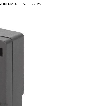
KM10D-MB-E 9А-32А ЭРА