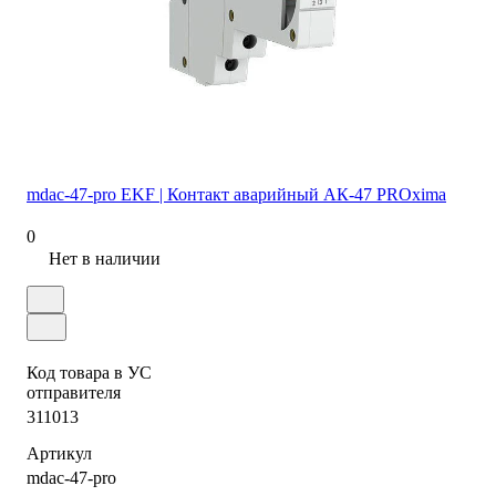
mdac-47-pro EKF | Контакт аварийный АК-47 PROxima
0
Нет в наличии
Код товара в УС
отправителя
311013
Артикул
mdac-47-pro