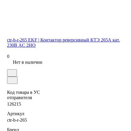
ctr-b-r-265 EKF | Контактор реверсивный КТЭ 265А кат.
230В AC 2НО
0
Нет в наличии
Код товара в УС
отправителя
126215
Артикул
ctr-b-r-265
Бренд