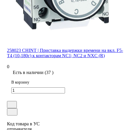
258023 CHINT | Приставка выдержки времени на вкл. F5-
T4 (10-180с) к контакторам NC1; NC2 и NXC (R)
0
Есть в наличии (37 )
В корзину
Код товара в УС
отправителя