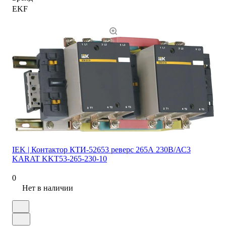
EKF
IEK | Контактор КТИ-52653 реверс 265А 230В/АС3
KARAT KKT53-265-230-10
0
Нет в наличии