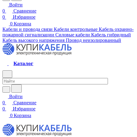
Войти
0
Сравнение
0
Избранное
0
Корзина
Кабели и провода связи
Кабели контрольные
Кабель охранно-
пожарной сигнализации
Силовые кабели
Кабель гибридный
Кабель высокого напряжения
Провод неизолированный
Каталог
Войти
0
Сравнение
0
Избранное
0
Корзина