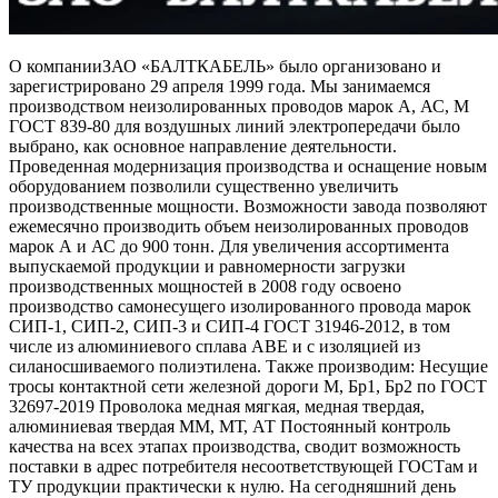
О компанииЗАО «БАЛТКАБЕЛЬ» было организовано и
зарегистрировано 29 апреля 1999 года. Мы занимаемся
производством неизолированных проводов марок А, АС, М
ГОСТ 839-80 для воздушных линий электропередачи было
выбрано, как основное направление деятельности.
Проведенная модернизация производства и оснащение новым
оборудованием позволили существенно увеличить
производственные мощности. Возможности завода позволяют
ежемесячно производить объем неизолированных проводов
марок А и АС до 900 тонн. Для увеличения ассортимента
выпускаемой продукции и равномерности загрузки
производственных мощностей в 2008 году освоено
производство самонесущего изолированного провода марок
СИП-1, СИП-2, СИП-3 и СИП-4 ГОСТ 31946-2012, в том
числе из алюминиевого сплава АВЕ и с изоляцией из
силаносшиваемого полиэтилена. Также производим: Несущие
тросы контактной сети железной дороги М, Бр1, Бр2 по ГОСТ
32697-2019 Проволока медная мягкая, медная твердая,
алюминиевая твердая ММ, МТ, АТ Постоянный контроль
качества на всех этапах производства, сводит возможность
поставки в адрес потребителя несоответствующей ГОСТам и
ТУ продукции практически к нулю. На сегодняшний день