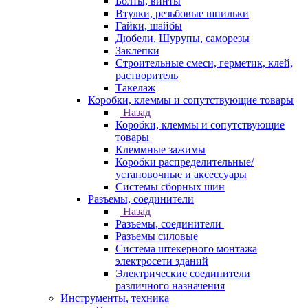
Болты, винты
Втулки, резьбовые шпильки
Гайки, шайбы
Дюбели, Шурупы, саморезы
Заклепки
Строительные смеси, герметик, клей,
растворитель
Такелаж
Коробки, клеммы и сопутствующие товары
Назад
Коробки, клеммы и сопутствующие
товары
Клеммные зажимы
Коробки распределительные/
установочные и аксессуары
Системы сборных шин
Разъемы, соединители
Назад
Разъемы, соединители
Разъемы силовые
Система штекерного монтажа
электросети зданий
Электрические соединители
различного назначения
Инструменты, техника