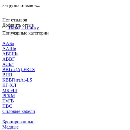
Загрузка отзывов...
Нет отзывов
Добавить отзыв
Назад к списку
Популярные категории
ААБл
ААШв
АВБШв
АВВГ
АСБл
ВВГнг(А)-FRLS
ВПП
КВВГнг(А)-LS
КГ-ХЛ
МКЭШ
РГКМ
ПуГВ
ПВС
Силовые кабели
Бронированные
Медные