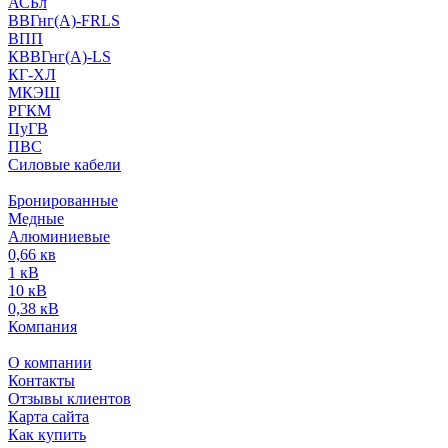
АСБл
ВВГнг(А)-FRLS
ВПП
КВВГнг(А)-LS
КГ-ХЛ
МКЭШ
РГКМ
ПуГВ
ПВС
Силовые кабели
Бронированные
Медные
Алюминиевые
0,66 кв
1 кВ
10 кВ
0,38 кВ
Компания
О компании
Контакты
Отзывы клиентов
Карта сайта
Как купить