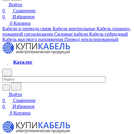
Войти
0
Сравнение
0
Избранное
0
Корзина
Кабели и провода связи
Кабели контрольные
Кабель охранно-
пожарной сигнализации
Силовые кабели
Кабель гибридный
Кабель высокого напряжения
Провод неизолированный
Каталог
Войти
0
Сравнение
0
Избранное
0
Корзина