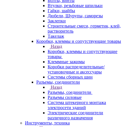
Болты, винты
Втулки, резьбовые шпильки
Гайки, шайбы
Дюбели, Шурупы, саморезы
Заклепки
Строительные смеси, герметик, клей,
растворитель
Такелаж
Коробки, клеммы и сопутствующие товары
Назад
Коробки, клеммы и сопутствующие
товары
Клеммные зажимы
Коробки распределительные/
установочные и аксессуары
Системы сборных шин
Разъемы, соединители
Назад
Разъемы, соединители
Разъемы силовые
Система штекерного монтажа
электросети зданий
Электрические соединители
различного назначения
Инструменты, техника