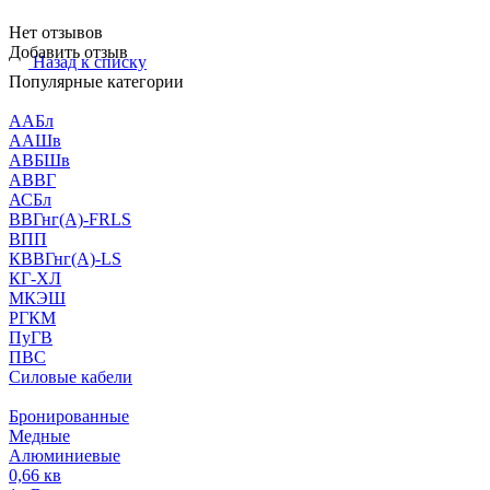
Нет отзывов
Добавить отзыв
Назад к списку
Популярные категории
ААБл
ААШв
АВБШв
АВВГ
АСБл
ВВГнг(А)-FRLS
ВПП
КВВГнг(А)-LS
КГ-ХЛ
МКЭШ
РГКМ
ПуГВ
ПВС
Силовые кабели
Бронированные
Медные
Алюминиевые
0,66 кв