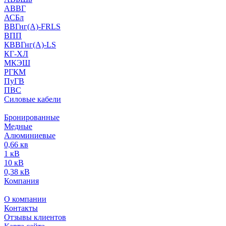
АВВГ
АСБл
ВВГнг(А)-FRLS
ВПП
КВВГнг(А)-LS
КГ-ХЛ
МКЭШ
РГКМ
ПуГВ
ПВС
Силовые кабели
Бронированные
Медные
Алюминиевые
0,66 кв
1 кВ
10 кВ
0,38 кВ
Компания
О компании
Контакты
Отзывы клиентов