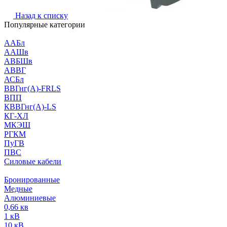
Назад к списку
Популярные категории
ААБл
ААШв
АВБШв
АВВГ
АСБл
ВВГнг(А)-FRLS
ВПП
КВВГнг(А)-LS
КГ-ХЛ
МКЭШ
РГКМ
ПуГВ
ПВС
Силовые кабели
Бронированные
Медные
Алюминиевые
0,66 кв
1 кВ
10 кВ