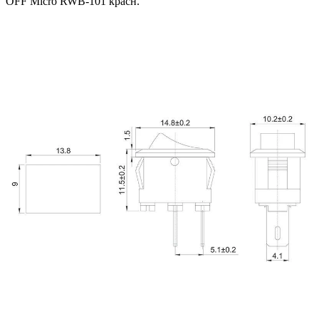
OFF Micro RWB-101 красн.