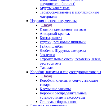
соединители (гильзы)
Муфты кабельные
Термоусаживаемые и изоляционные
материалы
Изделия крепежные, метизы
Назад
Изделия крепежные, метизы
Анкерный крепеж
Болты, винты
Втулки, резьбовые шпильки
Гайки, шайбы
Дюбели, Шурупы, саморезы
Заклепки
Строительные смеси, герметик, клей,
растворитель
Такелаж
Коробки, клеммы и сопутствующие товары
Назад
Коробки, клеммы и сопутствующие
товары
Клеммные зажимы
Коробки распределительные/
установочные и аксессуары
Системы сборных шин
Разъемы, соединители