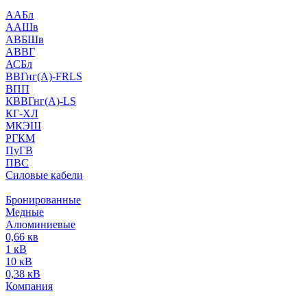
ААБл
ААШв
АВБШв
АВВГ
АСБл
ВВГнг(А)-FRLS
ВПП
КВВГнг(А)-LS
КГ-ХЛ
МКЭШ
РГКМ
ПуГВ
ПВС
Силовые кабели
Бронированные
Медные
Алюминиевые
0,66 кв
1 кВ
10 кВ
0,38 кВ
Компания