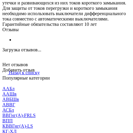
утечки и развивающихся из них токов короткого замыкания.
Для защиты от токов перегрузки и короткого замыкания
необходимо использовать выключатели дифференциального
тока совместно с автоматическими выключателями.
Гарантийные обязательства составляют 10 лет
Отзывы
Загрузка отзывов...
Нет отзывов
Добавить отзыв
Назад к списку
Популярные категории
ААБл
ААШв
АВБШв
АВВГ
АСБл
ВВГнг(А)-FRLS
ВПП
КВВГнг(А)-LS
КГ-ХЛ