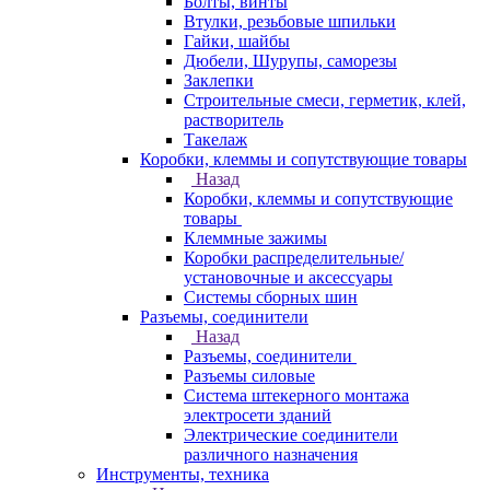
Болты, винты
Втулки, резьбовые шпильки
Гайки, шайбы
Дюбели, Шурупы, саморезы
Заклепки
Строительные смеси, герметик, клей,
растворитель
Такелаж
Коробки, клеммы и сопутствующие товары
Назад
Коробки, клеммы и сопутствующие
товары
Клеммные зажимы
Коробки распределительные/
установочные и аксессуары
Системы сборных шин
Разъемы, соединители
Назад
Разъемы, соединители
Разъемы силовые
Система штекерного монтажа
электросети зданий
Электрические соединители
различного назначения
Инструменты, техника