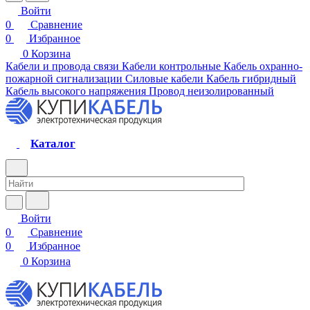
Войти
0
Сравнение
0
Избранное
0
Корзина
Кабели и провода связи
Кабели контрольные
Кабель охранно-
пожарной сигнализации
Силовые кабели
Кабель гибридный
Кабель высокого напряжения
Провод неизолированный
Каталог
Войти
0
Сравнение
0
Избранное
0
Корзина