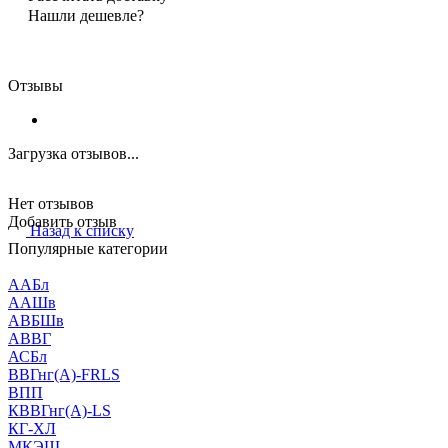
Нашли дешевле?
Отзывы
Загрузка отзывов...
Нет отзывов
Добавить отзыв
Назад к списку
Популярные категории
ААБл
ААШв
АВБШв
АВВГ
АСБл
ВВГнг(А)-FRLS
ВПП
КВВГнг(А)-LS
КГ-ХЛ
МКЭШ