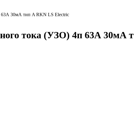
 63А 30мА тип A RKN LS Electric
го тока (УЗО) 4п 63А 30мА ти