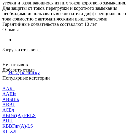
утечки и развивающихся из них токов короткого замыкания.
Для защиты от токов перегрузки и короткого замыкания
необходимо использовать выключатели дифференциального
тока совместно с автоматическими выключателями.
Гарантийные обязательства составляют 10 лет
Отзывы
Загрузка отзывов...
Нет отзывов
Добавить отзыв
Назад к списку
Популярные категории
ААБл
ААШв
АВБШв
АВВГ
АСБл
ВВГнг(А)-FRLS
ВПП
КВВГнг(А)-LS
КГ-ХЛ