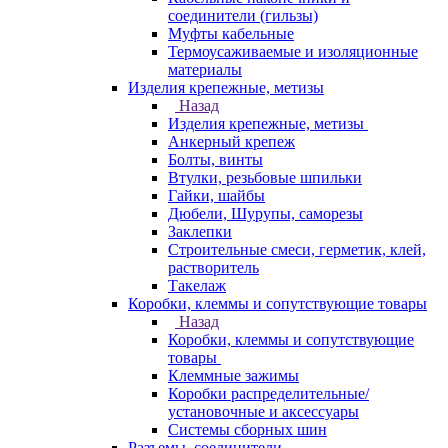
соединители (гильзы)
Муфты кабельные
Термоусаживаемые и изоляционные
материалы
Изделия крепежные, метизы
Назад
Изделия крепежные, метизы
Анкерный крепеж
Болты, винты
Втулки, резьбовые шпильки
Гайки, шайбы
Дюбели, Шурупы, саморезы
Заклепки
Строительные смеси, герметик, клей,
растворитель
Такелаж
Коробки, клеммы и сопутствующие товары
Назад
Коробки, клеммы и сопутствующие
товары
Клеммные зажимы
Коробки распределительные/
установочные и аксессуары
Системы сборных шин
Разъемы, соединители