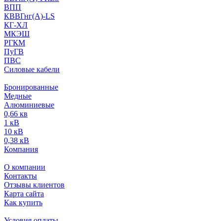
ВПП
КВВГнг(А)-LS
КГ-ХЛ
МКЭШ
РГКМ
ПуГВ
ПВС
Силовые кабели
Бронированные
Медные
Алюминиевые
0,66 кв
1 кВ
10 кВ
0,38 кВ
Компания
О компании
Контакты
Отзывы клиентов
Карта сайта
Как купить
Условия оплаты