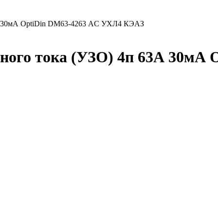
3А 30мА OptiDin DМ63-4263 AC УХЛ4 КЭАЗ
ого тока (УЗО) 4п 63А 30мА 