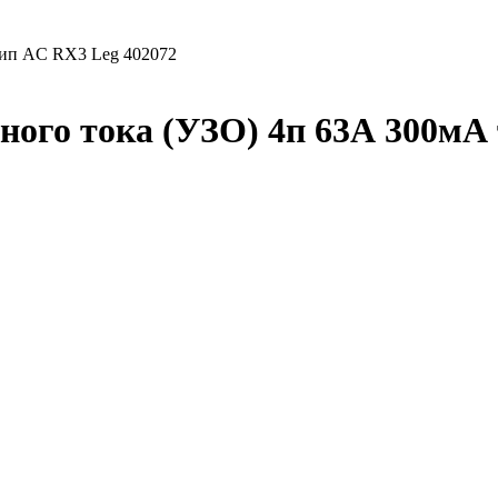
тип AC RX3 Leg 402072
ого тока (УЗО) 4п 63А 300мА 