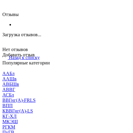
Отзывы
Загрузка отзывов...
Нет отзывов
Добавить отзыв
Назад к списку
Популярные категории
ААБл
ААШв
АВБШв
АВВГ
АСБл
ВВГнг(А)-FRLS
ВПП
КВВГнг(А)-LS
КГ-ХЛ
МКЭШ
РГКМ
ПуГВ