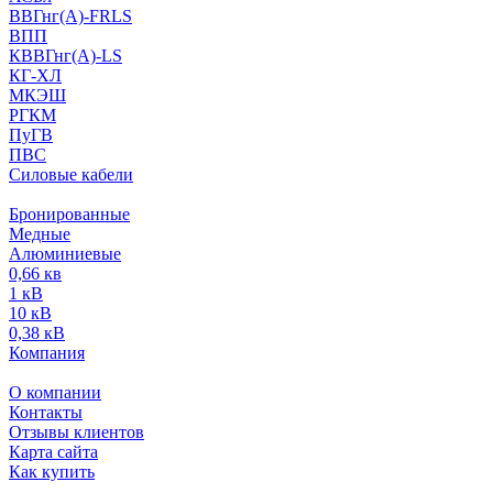
ВВГнг(А)-FRLS
ВПП
КВВГнг(А)-LS
КГ-ХЛ
МКЭШ
РГКМ
ПуГВ
ПВС
Силовые кабели
Бронированные
Медные
Алюминиевые
0,66 кв
1 кВ
10 кВ
0,38 кВ
Компания
О компании
Контакты
Отзывы клиентов
Карта сайта
Как купить