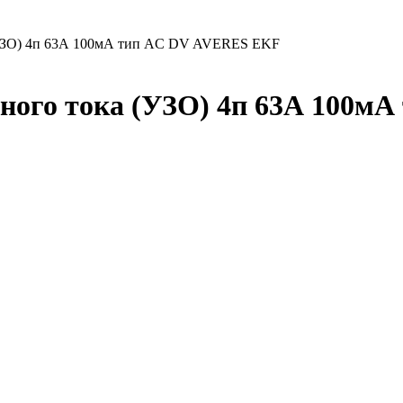
а (УЗО) 4п 63А 100мА тип AC DV AVERES EKF
ого тока (УЗО) 4п 63А 100мА