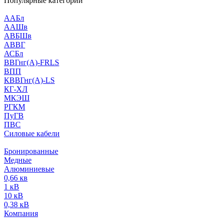
Популярные категории
ААБл
ААШв
АВБШв
АВВГ
АСБл
ВВГнг(А)-FRLS
ВПП
КВВГнг(А)-LS
КГ-ХЛ
МКЭШ
РГКМ
ПуГВ
ПВС
Силовые кабели
Бронированные
Медные
Алюминиевые
0,66 кв
1 кВ
10 кВ
0,38 кВ
Компания