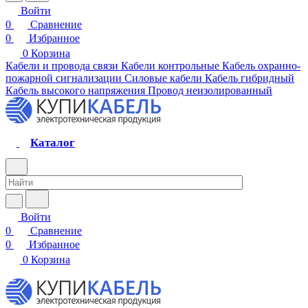
Войти
0
Сравнение
0
Избранное
0
Корзина
Кабели и провода связи
Кабели контрольные
Кабель охранно-
пожарной сигнализации
Силовые кабели
Кабель гибридный
Кабель высокого напряжения
Провод неизолированный
Каталог
Войти
0
Сравнение
0
Избранное
0
Корзина