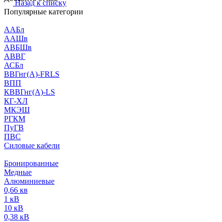
Назад к списку
Популярные категории
ААБл
ААШв
АВБШв
АВВГ
АСБл
ВВГнг(А)-FRLS
ВПП
КВВГнг(А)-LS
КГ-ХЛ
МКЭШ
РГКМ
ПуГВ
ПВС
Силовые кабели
Бронированные
Медные
Алюминиевые
0,66 кв
1 кВ
10 кВ
0,38 кВ