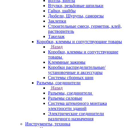
Болты, винты
Втулки, резьбовые шпильки
Гайки, шайбы
Дюбели, Шурупы, саморезы
Заклепки
Строительные смеси, герметик, клей,
растворитель
Такелаж
Коробки, клеммы и сопутствующие товары
Назад
Коробки, клеммы и сопутствующие
товары
Клеммные зажимы
Коробки распределительные/
установочные и аксессуары
Системы сборных шин
Разъемы, соединители
Назад
Разъемы, соединители
Разъемы силовые
Система штекерного монтажа
электросети зданий
Электрические соединители
различного назначения
Инструменты, техника