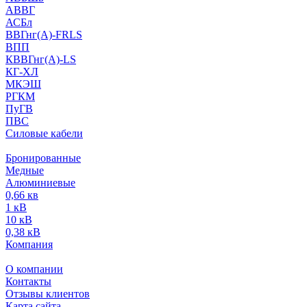
АВВГ
АСБл
ВВГнг(А)-FRLS
ВПП
КВВГнг(А)-LS
КГ-ХЛ
МКЭШ
РГКМ
ПуГВ
ПВС
Силовые кабели
Бронированные
Медные
Алюминиевые
0,66 кв
1 кВ
10 кВ
0,38 кВ
Компания
О компании
Контакты
Отзывы клиентов
Карта сайта