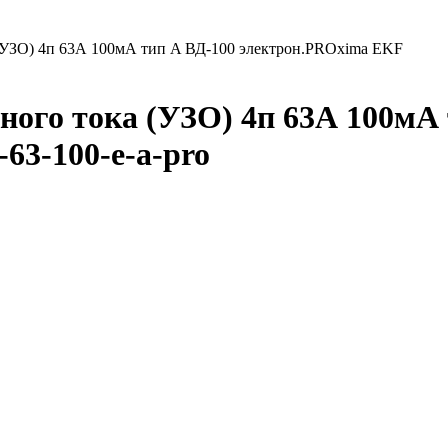
а (УЗО) 4п 63А 100мА тип A ВД-100 электрон.PROxima EKF
ого тока (УЗО) 4п 63А 100мА 
63-100-e-a-pro