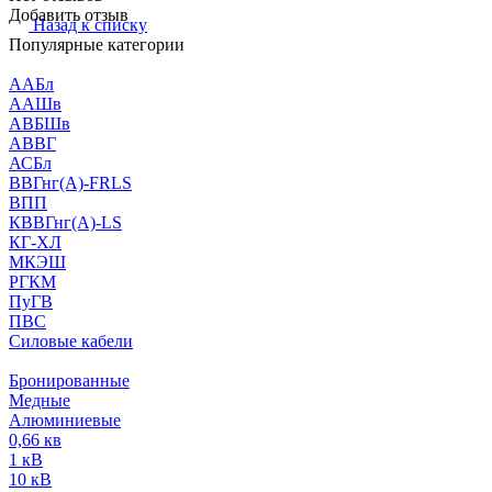
Добавить отзыв
Назад к списку
Популярные категории
ААБл
ААШв
АВБШв
АВВГ
АСБл
ВВГнг(А)-FRLS
ВПП
КВВГнг(А)-LS
КГ-ХЛ
МКЭШ
РГКМ
ПуГВ
ПВС
Силовые кабели
Бронированные
Медные
Алюминиевые
0,66 кв
1 кВ
10 кВ