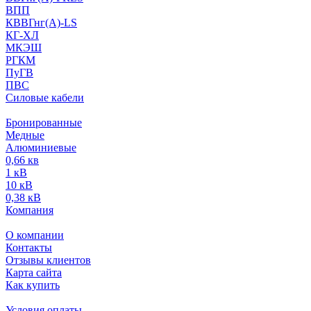
ВПП
КВВГнг(А)-LS
КГ-ХЛ
МКЭШ
РГКМ
ПуГВ
ПВС
Силовые кабели
Бронированные
Медные
Алюминиевые
0,66 кв
1 кВ
10 кВ
0,38 кВ
Компания
О компании
Контакты
Отзывы клиентов
Карта сайта
Как купить
Условия оплаты