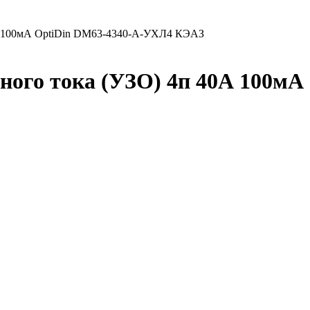
0А 100мА OptiDin DМ63-4340-A-УХЛ4 КЭАЗ
ого тока (УЗО) 4п 40А 100мА