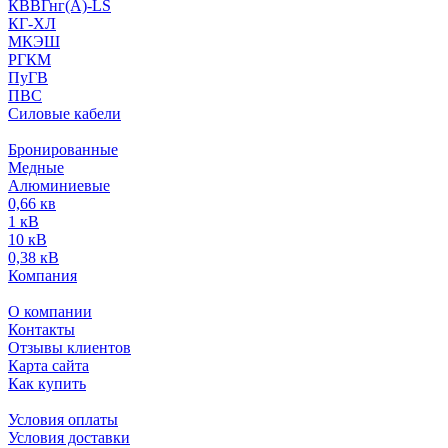
КВВГнг(А)-LS
КГ-ХЛ
МКЭШ
РГКМ
ПуГВ
ПВС
Силовые кабели
Бронированные
Медные
Алюминиевые
0,66 кв
1 кВ
10 кВ
0,38 кВ
Компания
О компании
Контакты
Отзывы клиентов
Карта сайта
Как купить
Условия оплаты
Условия доставки