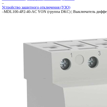
–
Устройство защитного отключения (УЗО)
–
MDL100-4P2-40-AC YON (группа DKC) | Выключатель диффе