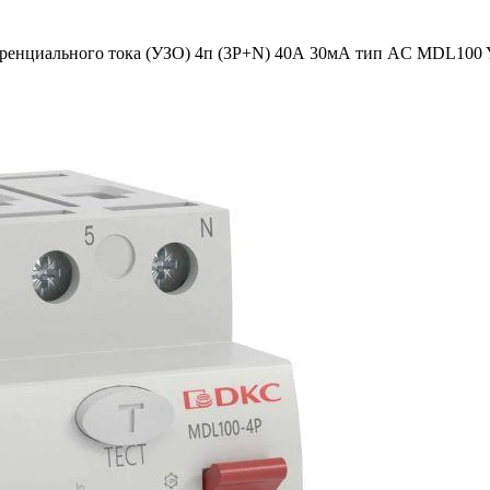
ренциального тока (УЗО) 4п (3P+N) 40А 30мА тип AC MDL100