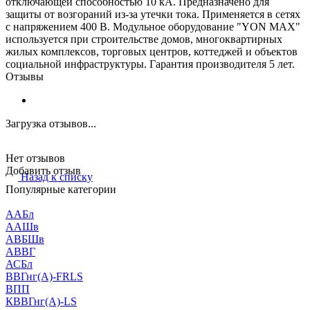
отключающей способностью 10 кА. Предназначено для
защиты от возгораний из-за утечки тока. Применяется в сетях
с напряжением 400 В. Модульное оборудование "YON MAX"
используется при строительстве домов, многоквартирных
жилых комплексов, торговых центров, коттеджей и объектов
социальной инфраструктуры. Гарантия производителя 5 лет.
Отзывы
Загрузка отзывов...
Нет отзывов
Добавить отзыв
Назад к списку
Популярные категории
ААБл
ААШв
АВБШв
АВВГ
АСБл
ВВГнг(А)-FRLS
ВПП
КВВГнг(А)-LS